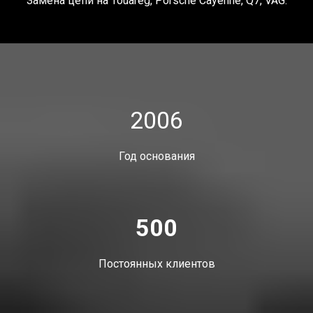
Замена цепи на
Touareg
, Porsche Cayenne, Q7, VAG.
2006
Год основания
500
Постоянных клиентов